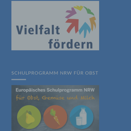
dass die personenbezogenen Daten nicht
einer identifizierten oder identifizierbaren
natürlichen Person zugewiesen werden.
g) Verantwortlicher oder für die
Verarbeitung Verantwortlicher
Verantwortlicher oder für die Verarbeitung
Verantwortlicher ist die natürliche oder
juristische Person, Behörde, Einrichtung
oder andere Stelle, die allein oder
gemeinsam mit anderen über die Zwecke
und Mittel der Verarbeitung von
SCHULPROGRAMM NRW FÜR OBST
personenbezogenen Daten entscheidet.
Sind die Zwecke und Mittel dieser
Verarbeitung durch das Unionsrecht oder
das Recht der Mitgliedstaaten vorgegeben,
so kann der Verantwortliche
beziehungsweise können die bestimmten
Kriterien seiner Benennung nach dem
Unionsrecht oder dem Recht der
Mitgliedstaaten vorgesehen werden.