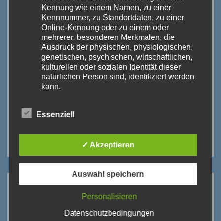
Kennung wie einem Namen, zu einer
Kennnummer, zu Standortdaten, zu einer
Online-Kennung oder zu einem oder
mehreren besonderen Merkmalen, die
Ausdruck der physischen, physiologischen,
genetischen, psychischen, wirtschaftlichen,
kulturellen oder sozialen Identität dieser
natürlichen Person sind, identifiziert werden
kann.
b) betroffene Person
Essenziell
Betroffene Person ist jede identifizierte oder
identifizierbare natürliche Person, deren
personenbezogene Daten von dem für die
✓ Akzeptieren
Verarbeitung Verantwortlichen verarbeitet
werden.
Auswahl speichern
c) Verarbeitung
ANSTEHENDE TERMINE:
Personalisieren
Verarbeitung ist jeder mit oder ohne Hilfe
automatisierter Verfahren ausgeführte
Datenschutzbedingungen
Vorgang oder jede solche Vorgangsreihe im
Sommerferien
SA.
DI.