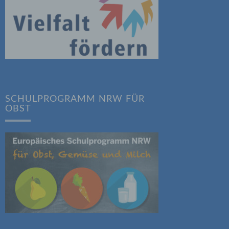
aten
e
fern
n und
e
esen
SCHULPROGRAMM NRW FÜR
OBST
ie
andere
 und
det.
o kann
echt