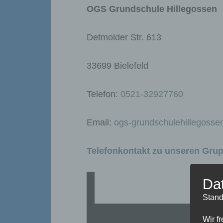
OGS Grundschule Hillegossen
Detmolder Str. 613
33699 Bielefeld
Telefon:
0521-32927760
Email:
ogs-grundschulehillegosse
Telefonkontakt zu unseren Gru
Da
Stand
Wir f