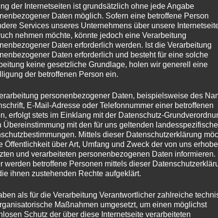
ng der Internetseiten ist grundsätzlich ohne jede Angabe
nenbezogener Daten möglich. Sofern eine betroffene Person
dere Services unseres Unternehmens über unsere Internetseite
uch nehmen möchte, könnte jedoch eine Verarbeitung
nenbezogener Daten erforderlich werden. Ist die Verarbeitung
nenbezogener Daten erforderlich und besteht für eine solche
beitung keine gesetzliche Grundlage, holen wir generell eine
lligung der betroffenen Person ein.
erarbeitung personenbezogener Daten, beispielsweise des Na
nschrift, E-Mail-Adresse oder Telefonnummer einer betroffenen
n, erfolgt stets im Einklang mit der Datenschutz-Grundverordnu
n Übereinstimmung mit den für uns geltenden landesspezifisch
schutzbestimmungen. Mittels dieser Datenschutzerklärung mö
ie Öffentlichkeit über Art, Umfang und Zweck der von uns erhob
zten und verarbeiteten personenbezogenen Daten informieren.
r werden betroffene Personen mittels dieser Datenschutzerklär
die ihnen zustehenden Rechte aufgeklärt.
aben als für die Verarbeitung Verantwortlicher zahlreiche techn
rganisatorische Maßnahmen umgesetzt, um einen möglichst
nlosen Schutz der über diese Internetseite verarbeiteten