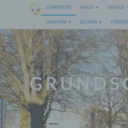
Skip
STARTSEITE
INFOS
SCHULE
to
content
OGS/VÜM
ELTERN
FÖRDER
GRUNDS