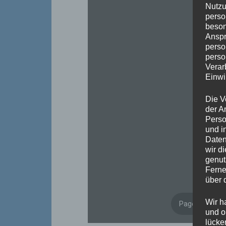
Nutzu
perso
beson
Anspr
perso
perso
Verar
Einwi
Die V
der A
Perso
und i
Daten
wir d
genut
Ferne
über 
Wir h
und o
lücke