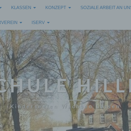
KLASSEN
KONZEPT
SOZIALE ARBEIT AN U
VEREIN
ISERV
CHULE HILL
Kinderseelen Wachsen Lassen