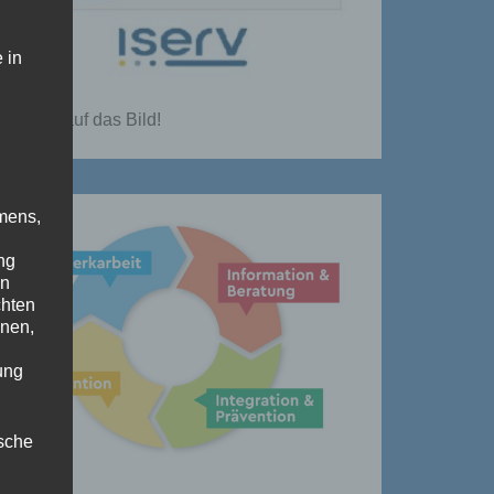
 in
Klicke auf das Bild!
mens,
ng
en
chten
enen,
ung
ische