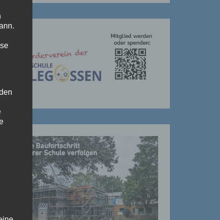
n
ann.
ise
 den
e
ie
eine