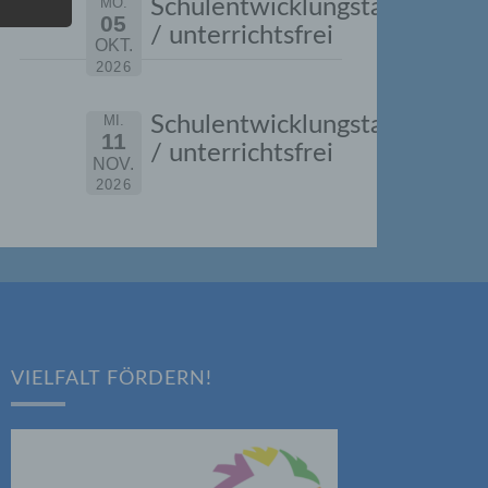
MO.
Schulentwicklungstag
05
oder
/ unterrichtsfrei
OKT.
tung.
2026
MI.
Schulentwicklungstag
11
er
/ unterrichtsfrei
NOV.
ung
2026
hen,
ng,
VIELFALT FÖRDERN!
essen,
ser