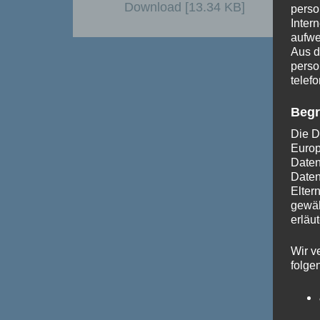
Download [13.34 KB]
perso
Inter
aufwe
Aus d
perso
telef
Begr
Die D
Europ
Daten
Daten
Elter
gewäh
erläut
Wir v
folge