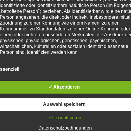
identifizierte oder identifizierbare natürliche Person (im Folgen
„betroffene Person") beziehen. Als identifizierbar wird eine natü
Person angesehen, die direkt oder indirekt, insbesondere mittel
Zuordnung zu einer Kennung wie einem Namen, zu einer
Kennnummer, zu Standortdaten, zu einer Online-Kennung oder
einem oder mehreren besonderen Merkmalen, die Ausdruck de
physischen, physiologischen, genetischen, psychischen,
wirtschaftlichen, kulturellen oder sozialen Identität dieser natür
Person sind, identifiziert werden kann.
b) betroffene Person
ssenziell
Betroffene Person ist jede identifizierte oder identifizierbare
natürliche Person, deren personenbezogene Daten von dem für
Verarbeitung Verantwortlichen verarbeitet werden.
✓ Akzeptieren
c) Verarbeitung
Auswahl speichern
Verarbeitung ist jeder mit oder ohne Hilfe automatisierter Verfa
ausgeführte Vorgang oder jede solche Vorgangsreihe im
Personalisieren
Zusammenhang mit personenbezogenen Daten wie das Erheb
das Erfassen, die Organisation, das Ordnen, die Speicherung, 
Datenschutzbedingungen
Anpassung oder Veränderung, das Auslesen, das Abfragen, die