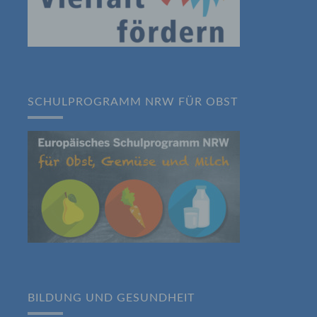
f) Pseudonymisierung
Pseudonymisierung ist die Verarbeitung
personenbezogener Daten in einer Weise,
auf welche die personenbezogenen Daten
ohne Hinzuziehung zusätzlicher
SCHULPROGRAMM NRW FÜR OBST
Informationen nicht mehr einer spezifischen
betroffenen Person zugeordnet werden
können, sofern diese zusätzlichen
Informationen gesondert aufbewahrt werden
und technischen und organisatorischen
Maßnahmen unterliegen, die gewährleisten,
dass die personenbezogenen Daten nicht
einer identifizierten oder identifizierbaren
natürlichen Person zugewiesen werden.
g) Verantwortlicher oder für die
Verarbeitung Verantwortlicher
Verantwortlicher oder für die Verarbeitung
Verantwortlicher ist die natürliche oder
BILDUNG UND GESUNDHEIT
juristische Person, Behörde, Einrichtung