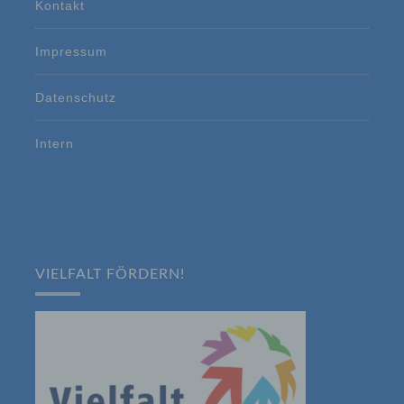
Kontakt
d) Einschränkung der Verarbeitung
Impressum
Einschränkung der Verarbeitung ist die
Markierung gespeicherter
Datenschutz
personenbezogener Daten mit dem Ziel, ihre
künftige Verarbeitung einzuschränken.
Intern
e) Profiling
Profiling ist jede Art der automatisierten
Verarbeitung personenbezogener Daten, die
darin besteht, dass diese
personenbezogenen Daten verwendet
werden, um bestimmte persönliche Aspekte,
die sich auf eine natürliche Person beziehen,
VIELFALT FÖRDERN!
zu bewerten, insbesondere, um Aspekte
bezüglich Arbeitsleistung, wirtschaftlicher
Lage, Gesundheit, persönlicher Vorlieben,
Interessen, Zuverlässigkeit, Verhalten,
Aufenthaltsort oder Ortswechsel dieser
natürlichen Person zu analysieren oder
vorherzusagen.