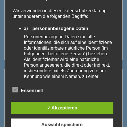
Wir verwenden in dieser Datenschutzerklärung
unter anderem die folgenden Begriffe:
a) personenbezogene Daten
Personenbezogene Daten sind alle
Informationen, die sich auf eine identifizierte
oder identifizierbare natürliche Person (im
Folgenden „betroffene Person") beziehen.
Als identifizierbar wird eine natürliche
Person angesehen, die direkt oder indirekt,
insbesondere mittels Zuordnung zu einer
Kennung wie einem Namen, zu einer
ANSTEHENDE TERMINE:
Kennnummer, zu Standortdaten, zu einer
Online-Kennung oder zu einem oder
Essenziell
mehreren besonderen Merkmalen, die
Sommerferien
SA.
DI.
Ausdruck der physischen, physiologischen,
18
01
genetischen, psychischen, wirtschaftlichen,
JULI
SEP.
✓ Akzeptieren
kulturellen oder sozialen Identität dieser
2026
2026
natürlichen Person sind, identifiziert werden
kann.
Auswahl speichern
Einschulungsfeier
DO.