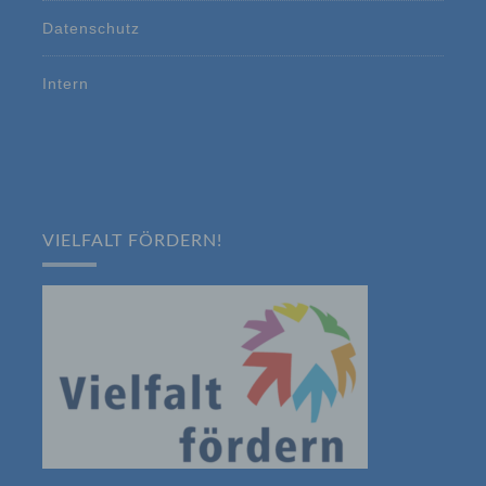
betroffenen Person zugeordnet werden
können, sofern diese zusätzlichen
Datenschutz
Informationen gesondert aufbewahrt werden
und technischen und organisatorischen
Intern
Maßnahmen unterliegen, die gewährleisten,
dass die personenbezogenen Daten nicht
einer identifizierten oder identifizierbaren
natürlichen Person zugewiesen werden.
g) Verantwortlicher oder für die
Verarbeitung Verantwortlicher
VIELFALT FÖRDERN!
Verantwortlicher oder für die Verarbeitung
Verantwortlicher ist die natürliche oder
juristische Person, Behörde, Einrichtung
oder andere Stelle, die allein oder
gemeinsam mit anderen über die Zwecke
und Mittel der Verarbeitung von
personenbezogenen Daten entscheidet.
Sind die Zwecke und Mittel dieser
Verarbeitung durch das Unionsrecht oder
das Recht der Mitgliedstaaten vorgegeben,
so kann der Verantwortliche