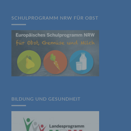
beziehungsweise können die bestimmten
Kriterien seiner Benennung nach dem
Unionsrecht oder dem Recht der
SCHULPROGRAMM NRW FÜR OBST
Mitgliedstaaten vorgesehen werden.
h) Auftragsverarbeiter
Auftragsverarbeiter ist eine natürliche oder
juristische Person, Behörde, Einrichtung
oder andere Stelle, die personenbezogene
Daten im Auftrag des Verantwortlichen
verarbeitet.
i) Empfänger
Empfänger ist eine natürliche oder juristische
Person, Behörde, Einrichtung oder andere
Stelle, der personenbezogene Daten
BILDUNG UND GESUNDHEIT
offengelegt werden, unabhängig davon, ob
es sich bei ihr um einen Dritten handelt oder
nicht. Behörden, die im Rahmen eines
bestimmten Untersuchungsauftrags nach
dem Unionsrecht oder dem Recht der
Mitgliedstaaten möglicherweise