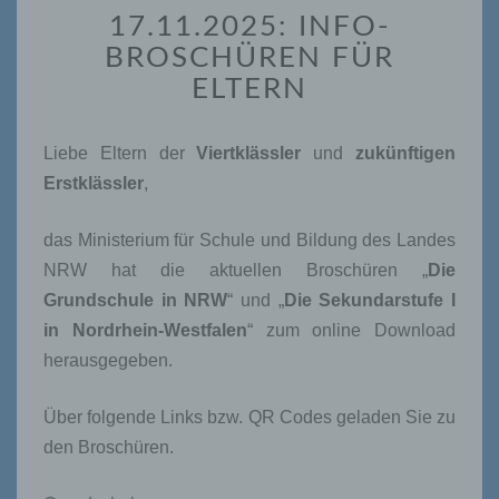
17.11.2025: INFO-
INFO-
BROSCHÜREN
BROSCHÜREN FÜR
FÜR
ELTERN
ELTERN
Liebe Eltern der
Viertklässler
und
zukünftigen
Erstklässler
,
das Ministerium für Schule und Bildung des Landes
NRW hat die aktuellen Broschüren „
Die
Grundschule in NRW
“ und „
Die Sekundarstufe I
in Nordrhein-Westfalen
“ zum online Download
herausgegeben.
Über folgende Links bzw. QR Codes geladen Sie zu
den Broschüren.