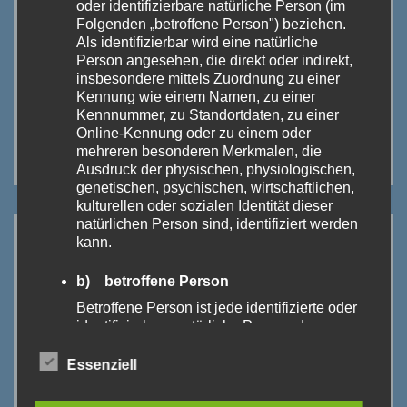
oder identifizierbare natürliche Person (im
Folgenden „betroffene Person") beziehen.
Als identifizierbar wird eine natürliche
Person angesehen, die direkt oder indirekt,
insbesondere mittels Zuordnung zu einer
Kennung wie einem Namen, zu einer
Kennnummer, zu Standortdaten, zu einer
Online-Kennung oder zu einem oder
mehreren besonderen Merkmalen, die
Ausdruck der physischen, physiologischen,
genetischen, psychischen, wirtschaftlichen,
kulturellen oder sozialen Identität dieser
natürlichen Person sind, identifiziert werden
kann.
b) betroffene Person
Betroffene Person ist jede identifizierte oder
identifizierbare natürliche Person, deren
personenbezogene Daten von dem für die
Verarbeitung Verantwortlichen verarbeitet
Essenziell
werden.